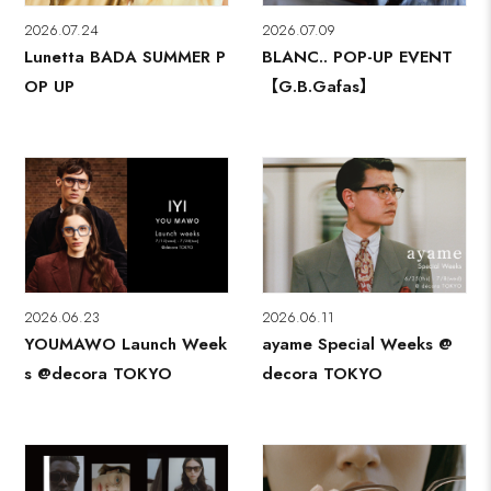
2026.07.24
2026.07.09
Lunetta BADA SUMMER P
BLANC.. POP-UP EVENT
OP UP
【G.B.Gafas】
2026.06.23
2026.06.11
YOUMAWO Launch Week
ayame Special Weeks @
s @decora TOKYO
decora TOKYO