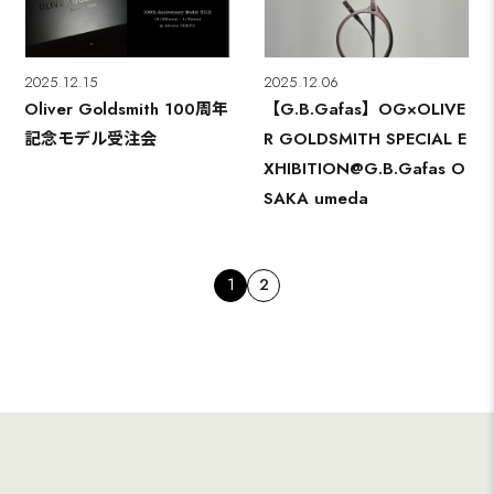
2025.12.15
2025.12.06
Oliver Goldsmith 100周年
【G.B.Gafas】OG×OLIVE
記念モデル受注会
R GOLDSMITH SPECIAL E
XHIBITION@G.B.Gafas O
SAKA umeda
1
2