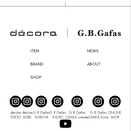
ITEM
NEWS
BRAND
ABOUT
SHOP
decora
decora
G.B.Gafas
G.B.Gafas
G.B.Gafas
G.B.Gafas
ONLINE
TOKYO
KOBE
SHIBUYA
KYOTO
OSAKA umeda
OSAKA horie
SHOP