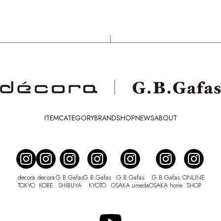
ITEM
CATEGORY
BRAND
SHOP
NEWS
ABOUT
decora
decora
G.B.Gafas
G.B.Gafas
G.B.Gafas
G.B.Gafas
ONLINE
TOKYO
KOBE
SHIBUYA
KYOTO
OSAKA umeda
OSAKA horie
SHOP