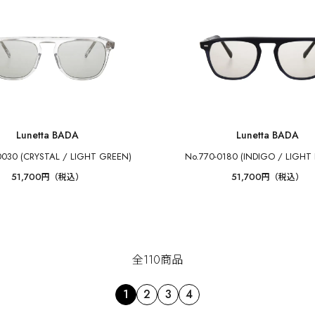
Lunetta BADA
Lunetta BADA
0030 (CRYSTAL / LIGHT GREEN)
No.770-0180 (INDIGO / LIGH
51,700
51,700
円（税込）
円（税込）
全110商品
1
2
3
4