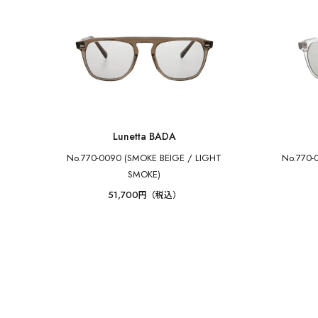
Lunetta BADA
No.770-0090 (SMOKE BEIGE / LIGHT
No.770-
SMOKE)
51,700
円（税込）