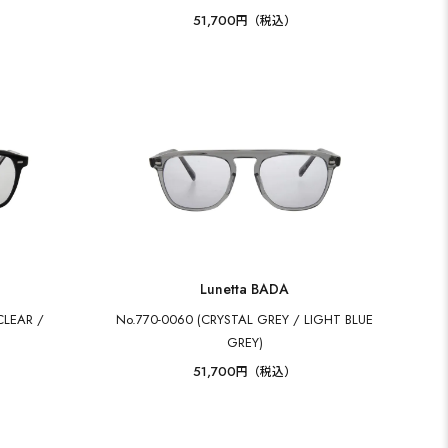
51,700
円（税込）
Lunetta BADA
CLEAR /
No.770-0060 (CRYSTAL GREY / LIGHT BLUE
GREY)
51,700
円（税込）