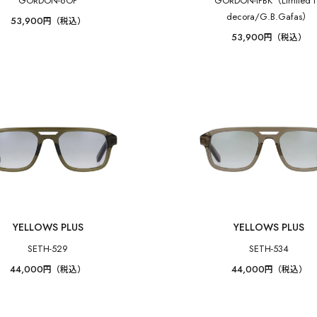
GORDON-6OP
GORDON-IPBK（Limited f
decora/G.B.Gafas）
53,900
円（税込）
53,900
円（税込）
YELLOWS PLUS
YELLOWS PLUS
SETH-529
SETH-534
44,000
44,000
円（税込）
円（税込）