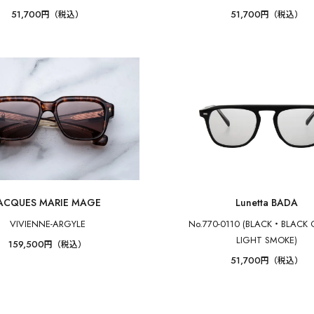
51,700
51,700
円（税込）
円（税込）
ACQUES MARIE MAGE
Lunetta BADA
VIVIENNE-ARGYLE
No.770-0110 (BLACK・BLACK 
LIGHT SMOKE)
159,500
円（税込）
51,700
円（税込）