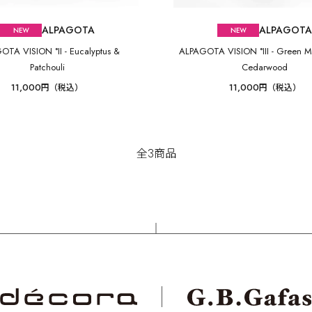
ALPAGOTA
ALPAGOT
OTA VISION °II - Eucalyptus &
ALPAGOTA VISION °III - Green M
Patchouli
Cedarwood
11,000
11,000
円（税込）
円（税込）
全3商品