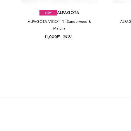
ALPAGOTA
ALPAGOTA VISION °I - Sandalwood &
ALPAG
Matcha
11,000
円（税込）