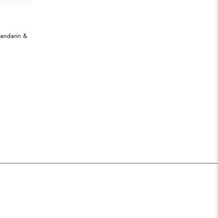
A
andarin &