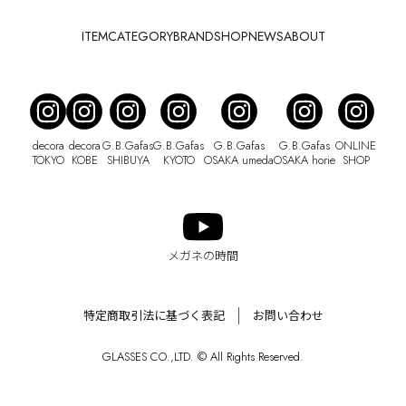
ITEM
CATEGORY
BRAND
SHOP
NEWS
ABOUT
decora
decora
G.B.Gafas
G.B.Gafas
G.B.Gafas
G.B.Gafas
ONLINE
TOKYO
KOBE
SHIBUYA
KYOTO
OSAKA umeda
OSAKA horie
SHOP
メガネの時間
特定商取引法に基づく表記
お問い合わせ
GLASSES CO.,LTD. © All Rights Reserved.