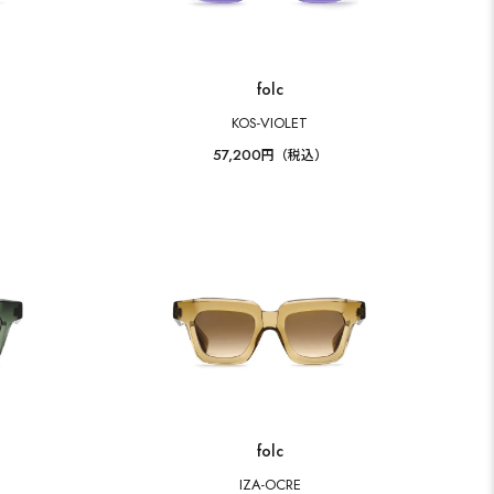
folc
KOS-VIOLET
57,200
円（税込）
folc
IZA-OCRE