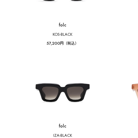
folc
KOS-BLACK
57,200
円（税込）
folc
IZA-BLACK