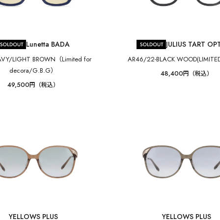
Lunetta BADA
JULIUS TART OP
AVY/LIGHT BROWN（Limited for
AR46/22-BLACK WOOD(LIMITE
decora/G.B.G）
48,400
円（税込）
49,500
円（税込）
YELLOWS PLUS
YELLOWS PLUS