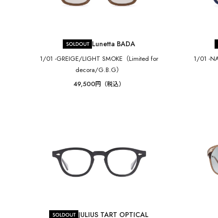
Lunetta BADA
1/01 -GREIGE/LIGHT SMOKE（Limited for
1/01 -N
decora/G.B.G）
49,500
円（税込）
JULIUS TART OPTICAL