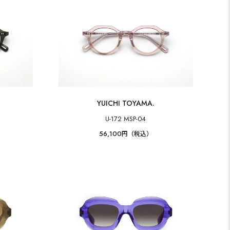
YUICHI TOYAMA.
U-172 MSP-04
56,100
円（税込）