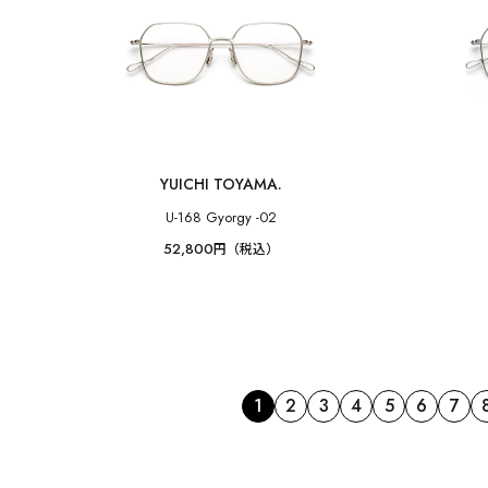
YUICHI TOYAMA.
U-168 Gyorgy -02
52,800
円（税込）
1
2
3
4
5
6
7