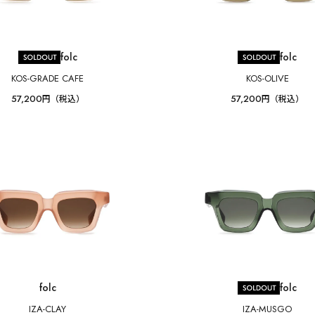
folc
folc
KOS-GRADE CAFE
KOS-OLIVE
57,200
57,200
円（税込）
円（税込）
folc
folc
IZA-CLAY
IZA-MUSGO