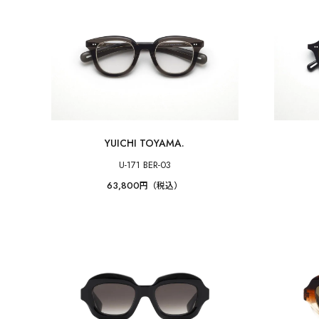
YUICHI TOYAMA.
U-171 BER-03
63,800
円（税込）