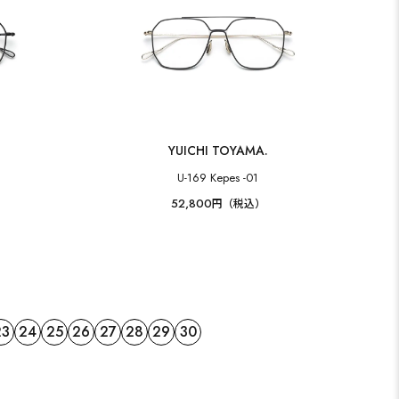
YUICHI TOYAMA.
U-169 Kepes -01
52,800
円（税込）
23
24
25
26
27
28
29
30