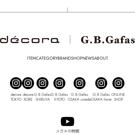
ITEM
CATEGORY
BRAND
SHOP
NEWS
ABOUT
decora
decora
G.B.Gafas
G.B.Gafas
G.B.Gafas
G.B.Gafas
ONLINE
TOKYO
KOBE
SHIBUYA
KYOTO
OSAKA umeda
OSAKA horie
SHOP
メガネの時間