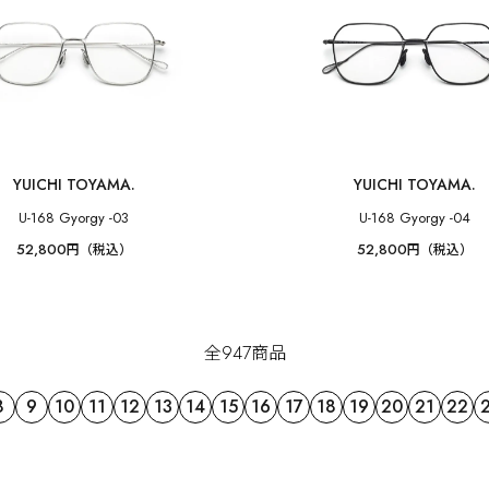
YUICHI TOYAMA.
YUICHI TOYAMA.
U-168 Gyorgy -03
U-168 Gyorgy -04
52,800
52,800
円（税込）
円（税込）
全947商品
8
9
10
11
12
13
14
15
16
17
18
19
20
21
22