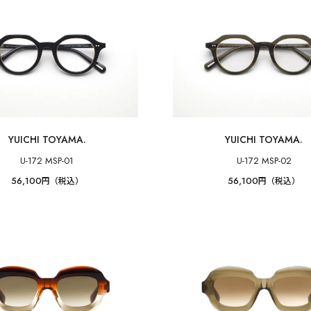
YUICHI TOYAMA.
YUICHI TOYAMA.
U-172 MSP-01
U-172 MSP-02
56,100
56,100
円（税込）
円（税込）