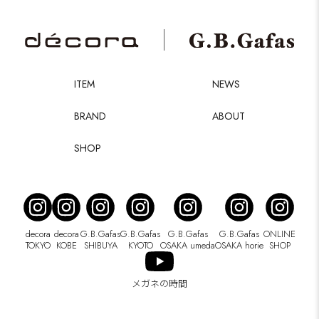
ITEM
NEWS
BRAND
ABOUT
SHOP
decora
decora
G.B.Gafas
G.B.Gafas
G.B.Gafas
G.B.Gafas
ONLINE
TOKYO
KOBE
SHIBUYA
KYOTO
OSAKA umeda
OSAKA horie
SHOP
メガネの時間