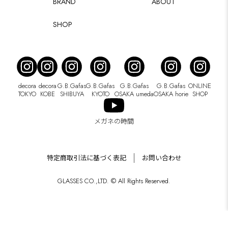
BRAND
ABOUT
SHOP
decora
decora
G.B.Gafas
G.B.Gafas
G.B.Gafas
G.B.Gafas
ONLINE
TOKYO
KOBE
SHIBUYA
KYOTO
OSAKA umeda
OSAKA horie
SHOP
メガネの時間
特定商取引法に基づく表記
お問い合わせ
GLASSES CO.,LTD. © All Rights Reserved.