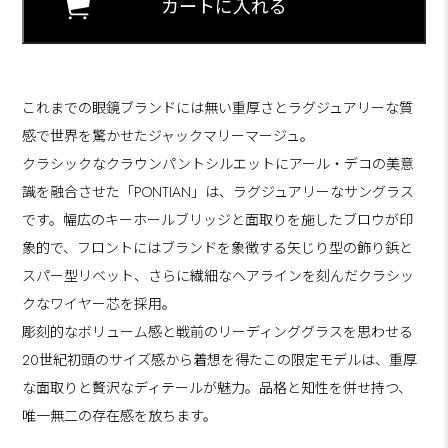
これまでの眼鏡ブランドには無い重厚さとラグジュアリーな質
感で世界を驚かせたジャックマリーマージュ。
クラシックなクラウンパントシルエットにアール・デコの美意
識を融合させた「PONTIAN」は、ラグジュアリーなサングラス
です。幅広のキーホールブリッジと面取りを施したブロウが印
象的で、フロントにはブランドを象徴する矢じり型の飾り鋲と
スパー型リベット、さらに繊細なヘアラインを刻んだクラシッ
クなワイヤー芯を採用。
彫刻的なボリューム感と戦前のリーディンググラスを思わせる
20世紀初頭のサイズ感から着想を得たこの限定モデルは、重厚
な面取りと贅沢なディテールが魅力。品格と知性を併せ持つ、
唯一無二の存在感を放ちます。