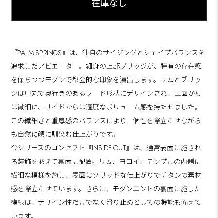
『PALM SPRINGS』は、独自のサイジングとシェイプバランスを
追求したアビエーター。細身の上部ブリッジが、特有の存在感
を保ちつつモダンで都会的な印象を演出します。リムとブリッ
ジは甲丸で奥行きのあるフード形状にデザインされ、正面から
は繊細に、サイドからは適度なボリューム感を持たせました。
この繊細さと重厚感のバランスにより、個性を際立たせながら
も自然に顔に馴染む仕上がりです。
今シリーズのコンセプト『INSIDE OUT』は、通常表面に施され
る装飾をあえて裏面に配置。リム、ヨロイ、テンプルの内側に
繊細な模様を施し、表面はソリッドな仕上がりでチタンの素材
感を際立たせています。さらに、モダンエンドの裏面に施した
模様は、デザイン性だけでなく滑り止めとしての機能も備えて
います。