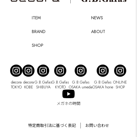
ITEM
NEWS
BRAND
ABOUT
SHOP
decora
decora
G.B.Gafas
G.B.Gafas
G.B.Gafas
G.B.Gafas
ONLINE
TOKYO
KOBE
SHIBUYA
KYOTO
OSAKA umeda
OSAKA horie
SHOP
メガネの時間
特定商取引法に基づく表記
お問い合わせ