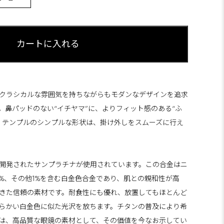
クラシカルな雰囲気を持ちながらもモダンなデザインを追求
。鼻パッドのない“イチヤマ”に、よりフィット感のある“ふ
。テンプルのシンプルな形状は、掛け外しをスムーズに行え
開発されたサンプラチナが使用されています。この合金はニ
銀3%、その他1%を含む白金色合金であり、肌との親和性が高
きた信頼の素材です。耐食性にも優れ、放置してもほとんど
らかい白金色に似た光沢を放ちます。チタンの普及により希
は、高品質な眼鏡の素材として、その価値を今なお示してい