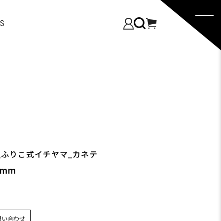
S
ジ_ふりこ式イチヤマ_カネテ
5mm
問い合わせ