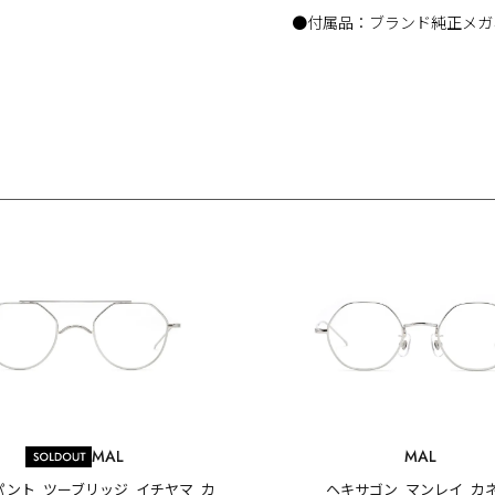
●付属品：ブランド純正メガ
MAL
MAL
パント_ツーブリッジ_イチヤマ_カ
ヘキサゴン_マンレイ_カ