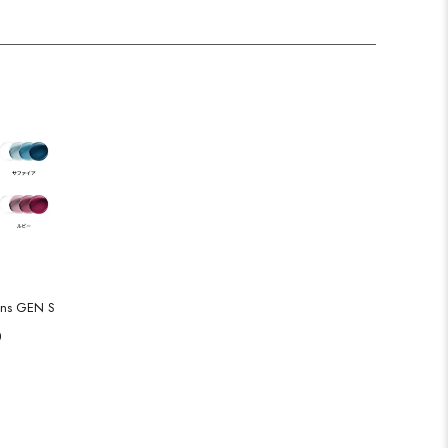
ns GEN S
）