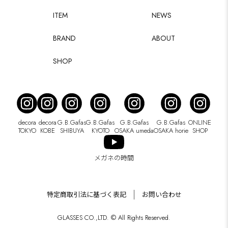
ITEM
NEWS
BRAND
ABOUT
SHOP
decora
decora
G.B.Gafas
G.B.Gafas
G.B.Gafas
G.B.Gafas
ONLINE
TOKYO
KOBE
SHIBUYA
KYOTO
OSAKA umeda
OSAKA horie
SHOP
メガネの時間
特定商取引法に基づく表記
お問い合わせ
GLASSES CO.,LTD. © All Rights Reserved.