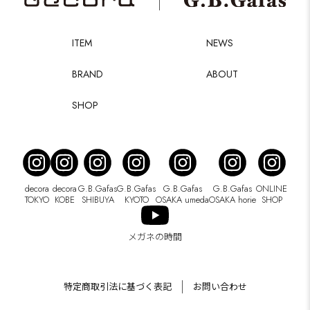
ITEM
NEWS
BRAND
ABOUT
SHOP
decora
decora
G.B.Gafas
G.B.Gafas
G.B.Gafas
G.B.Gafas
ONLINE
TOKYO
KOBE
SHIBUYA
KYOTO
OSAKA umeda
OSAKA horie
SHOP
メガネの時間
特定商取引法に基づく表記
お問い合わせ