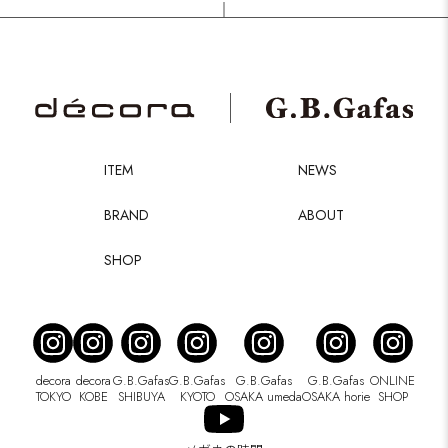
ITEM
NEWS
BRAND
ABOUT
SHOP
decora
decora
G.B.Gafas
G.B.Gafas
G.B.Gafas
G.B.Gafas
ONLINE
TOKYO
KOBE
SHIBUYA
KYOTO
OSAKA umeda
OSAKA horie
SHOP