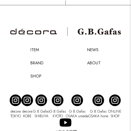
ITEM
NEWS
BRAND
ABOUT
SHOP
decora
decora
G.B.Gafas
G.B.Gafas
G.B.Gafas
G.B.Gafas
ONLINE
TOKYO
KOBE
SHIBUYA
KYOTO
OSAKA umeda
OSAKA horie
SHOP