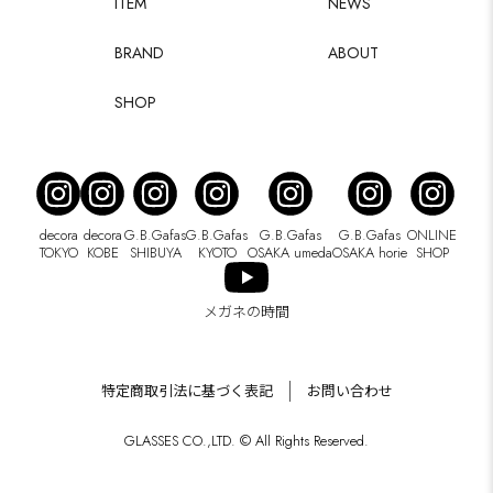
ITEM
NEWS
BRAND
ABOUT
SHOP
decora
decora
G.B.Gafas
G.B.Gafas
G.B.Gafas
G.B.Gafas
ONLINE
TOKYO
KOBE
SHIBUYA
KYOTO
OSAKA umeda
OSAKA horie
SHOP
メガネの時間
特定商取引法に基づく表記
お問い合わせ
GLASSES CO.,LTD. © All Rights Reserved.