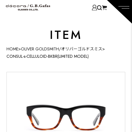
ITEM
HOME
>
OLIVER GOLDSMITH/オリバーゴルドスミス
>
CONSUL-s-CELLULOID-BKBR(LIMITED MODEL)