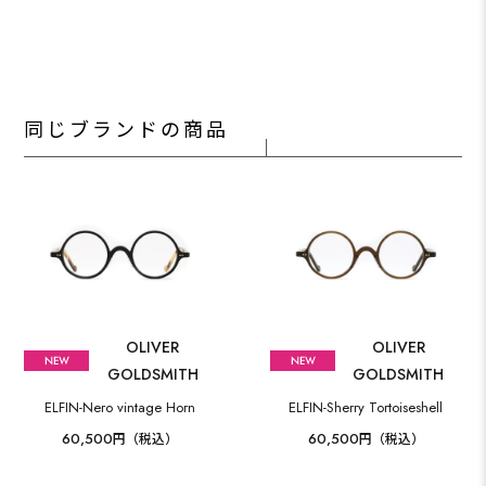
同じブランドの商品
OLIVER
OLIVER
GOLDSMITH
GOLDSMITH
ELFIN-Nero vintage Horn
ELFIN-Sherry Tortoiseshell
60,500
60,500
円（税込）
円（税込）