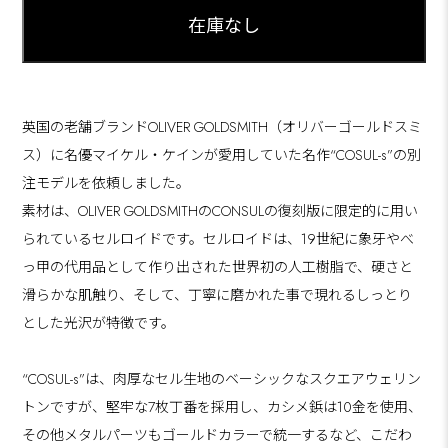
英国の老舗ブランドOLIVER GOLDSMITH（オリバーゴールドスミ
ス）に名優マイケル・ケインが愛用していた名作“COSUL-s”の別
注モデルを依頼しました。
素材は、OLIVER GOLDSMITHのCONSULの復刻版に限定的に用い
られているセルロイドです。セルロイドは、19世紀に象牙やべ
っ甲の代用品として作り出された世界初の人工樹脂で、硬さと
滑らかな肌触り、そして、丁寧に磨かれた事で現れるしっとり
とした光沢が特徴です。
“COSUL-s”は、肉厚なセル生地のベーシックなスクエアウェリン
トンですが、堅牢な7枚丁番を採用し、カシメ鋲は10金を使用、
その他メタルパーツもゴールドカラーで統一するなど、こだわ