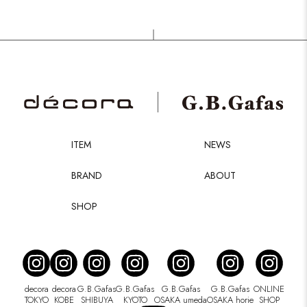
ITEM
NEWS
BRAND
ABOUT
SHOP
decora
decora
G.B.Gafas
G.B.Gafas
G.B.Gafas
G.B.Gafas
ONLINE
TOKYO
KOBE
SHIBUYA
KYOTO
OSAKA umeda
OSAKA horie
SHOP