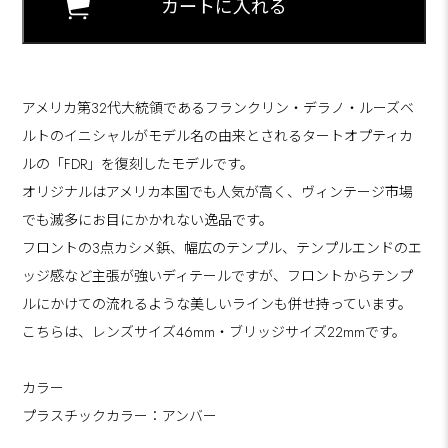
アメリカ第32代大統領であるフランクリン・デラノ・ルーズベ
ルトのイニシャルがモデル名の由来とされるタートオプティカ
ルの「FDR」を復刻したモデルです。
オリジナルはアメリカ本国でも人気が高く、ヴィンテージ市場
でも滅多にお目にかかれない逸品です。
フロントの3点カシメ鋲、幅広のテンプル、テンプルエンドのエ
ッジ感など主張が強いディテールですが、フロントからテンプ
ルにかけての流れるような美しいラインも併せ持っています。
こちらは、レンズサイズ46mm・ブリッジサイズ22mmです。
カラー
プラスチックカラー：アンバー