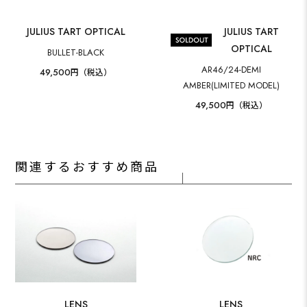
JULIUS TART OPTICAL
JULIUS TART
OPTICAL
BULLET-BLACK
AR46/24-DEMI
49,500
円（税込）
AMBER(LIMITED MODEL)
49,500
円（税込）
関連するおすすめ商品
LENS
LENS