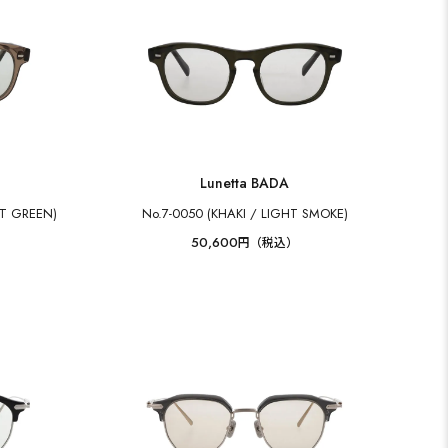
Lunetta BADA
HT GREEN)
No.7-0050 (KHAKI / LIGHT SMOKE)
50,600
円（税込）