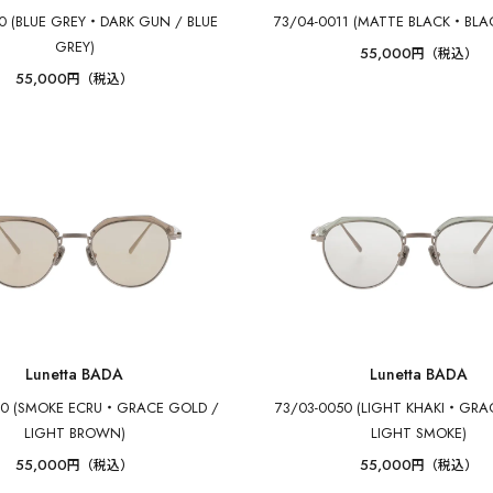
50 (BLUE GREY・DARK GUN / BLUE
73/04-0011 (MATTE BLACK・BLAC
GREY)
55,000
円（税込）
55,000
円（税込）
Lunetta BADA
Lunetta BADA
90 (SMOKE ECRU・GRACE GOLD /
73/03-0050 (LIGHT KHAKI・GRA
LIGHT BROWN)
LIGHT SMOKE)
55,000
55,000
円（税込）
円（税込）