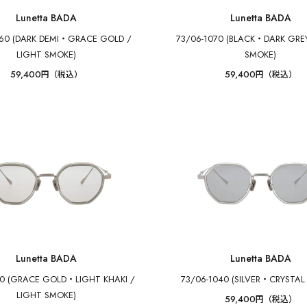
Lunetta BADA
Lunetta BADA
560 (DARK DEMI・GRACE GOLD /
73/06-1070 (BLACK・DARK GREY
LIGHT SMOKE)
SMOKE)
59,400
59,400
円（税込）
円（税込）
Lunetta BADA
Lunetta BADA
10 (GRACE GOLD・LIGHT KHAKI /
73/06-1040 (SILVER・CRYSTAL
LIGHT SMOKE)
59,400
円（税込）