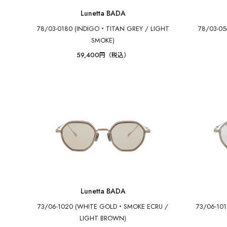
Lunetta BADA
78/03-0180 (INDIGO・TITAN GREY / LIGHT
78/03-0
SMOKE)
59,400
円（税込）
Lunetta BADA
73/06-1020 (WHITE GOLD・SMOKE ECRU /
73/06-10
LIGHT BROWN)