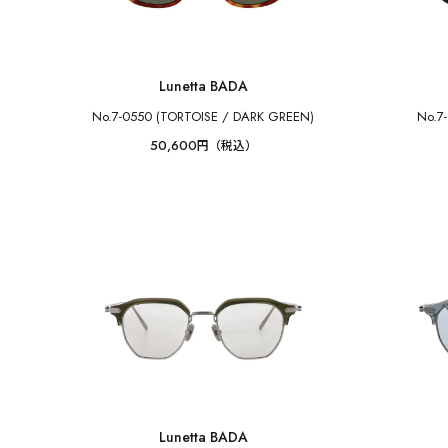
Lunetta BADA
No.7-0550 (TORTOISE / DARK GREEN)
No.7
50,600
円（税込）
Lunetta BADA