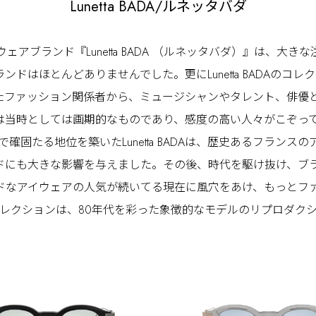
Lunetta BADA/ルネッタバダ
ェアブランド『Lunetta BADA （ルネッタバダ）』は、
ドはほとんどありませんでした。更にLunetta BADAのコ
たファッション関係者から、ミュージシャンやタレント、俳優と
時としては画期的なものであり、感度の高い人々がこぞって先端のフ
固たる地位を築いたLunetta BADAは、歴史あるフランスの
も大きな影響を与えました。その後、時代を駆け抜け、ブランドをク
ドなアイウェアの人気が続いてる現在に風穴をあけ、もっとフ
ーストコレクションは、80年代を彩った象徴的なモデルのリプロダク