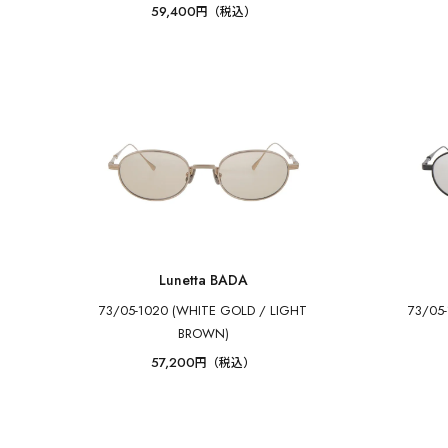
59,400
円（税込）
Lunetta BADA
73/05-1020 (WHITE GOLD / LIGHT
73/05
BROWN)
57,200
円（税込）