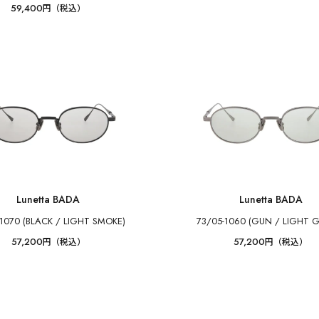
59,400
円（税込）
Lunetta BADA
Lunetta BADA
-1070 (BLACK / LIGHT SMOKE)
73/05-1060 (GUN / LIGHT 
57,200
57,200
円（税込）
円（税込）