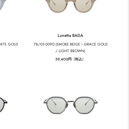
Lunetta BADA
HITE GOLD
78/03-0090 (SMOKE BEIGE・GRACE GOLD
/ LIGHT BROWN)
59,400
円（税込）