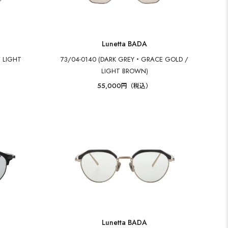
Lunetta BADA
/ LIGHT
73/04-0140 (DARK GREY・GRACE GOLD /
LIGHT BROWN)
55,000
円（税込）
Lunetta BADA