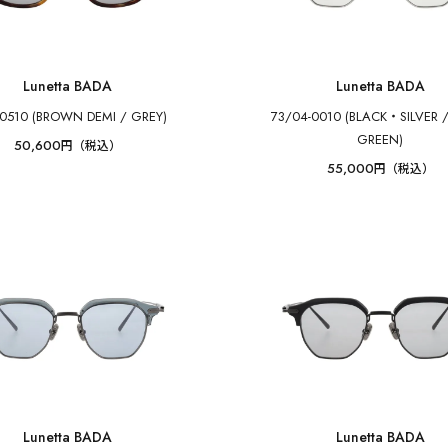
Lunetta BADA
Lunetta BADA
-0510 (BROWN DEMI / GREY)
73/04-0010 (BLACK・SILVER 
GREEN)
50,600
円（税込）
55,000
円（税込）
Lunetta BADA
Lunetta BADA