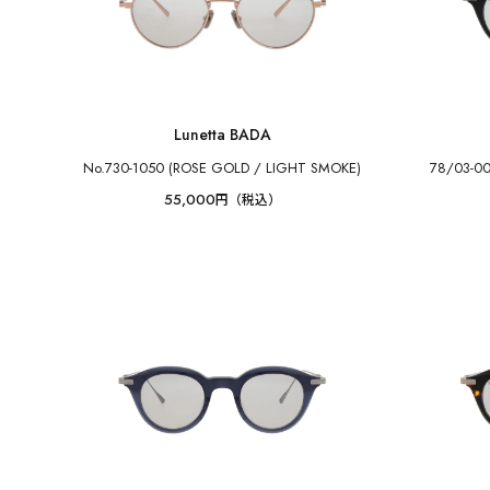
Lunetta BADA
No.730-1050 (ROSE GOLD / LIGHT SMOKE)
78/03-0
55,000
円（税込）