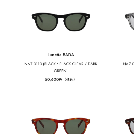
Lunetta BADA
No.7-0110 (BLACK・BLACK CLEAR / DARK
No.7-
GREEN)
50,600
円（税込）