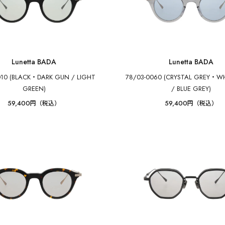
Lunetta BADA
Lunetta BADA
010 (BLACK・DARK GUN / LIGHT
78/03-0060 (CRYSTAL GREY・W
GREEN)
/ BLUE GREY)
59,400
59,400
円（税込）
円（税込）