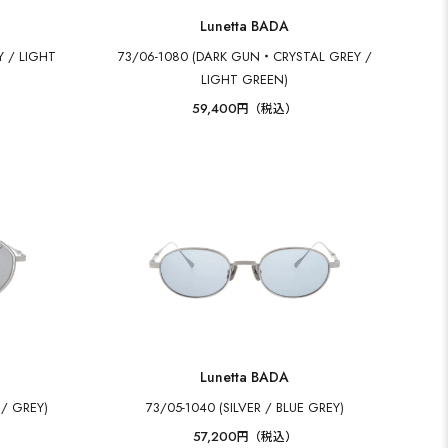
Lunetta BADA
 / LIGHT
73/06-1080 (DARK GUN・CRYSTAL GREY /
LIGHT GREEN)
59,400
円（税込）
Lunetta BADA
 / GREY)
73/05-1040 (SILVER / BLUE GREY)
57,200
円（税込）