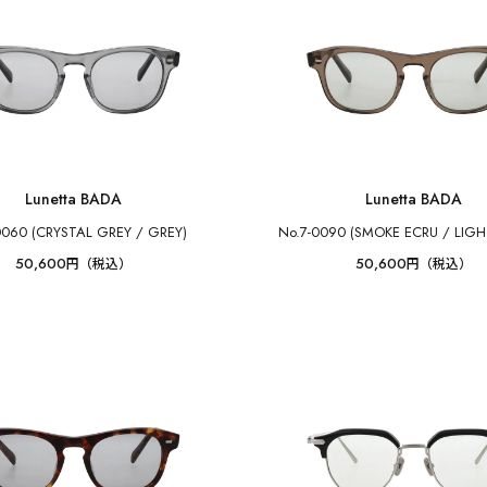
Lunetta BADA
Lunetta BADA
0060 (CRYSTAL GREY / GREY)
No.7-0090 (SMOKE ECRU / LIG
50,600
50,600
円（税込）
円（税込）