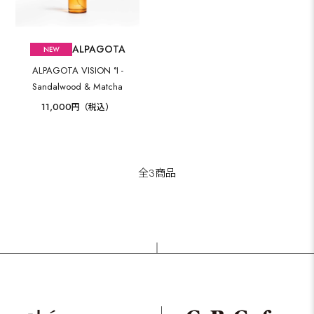
ALPAGOTA
ALPAGOTA VISION °I -
Sandalwood & Matcha
11,000
円（税込）
全3商品