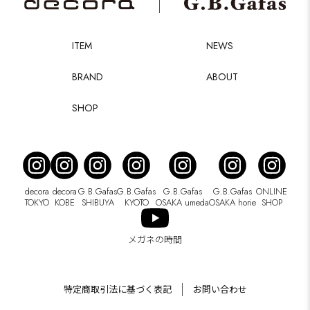
ITEM
NEWS
BRAND
ABOUT
SHOP
decora
decora
G.B.Gafas
G.B.Gafas
G.B.Gafas
G.B.Gafas
ONLINE
TOKYO
KOBE
SHIBUYA
KYOTO
OSAKA umeda
OSAKA horie
SHOP
メガネの時間
特定商取引法に基づく表記
お問い合わせ