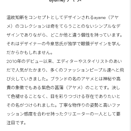
温故知新をコンセプトとしてデザインされるayame（アヤ
メ）のコレクションは奇をてらうことのないシンプルなデ
ザインでありながら、どこか他と違う個性を持っています。
それはデザイナーの今泉悠氏が独学で眼鏡デザインを学ん
だからかもしれません。
2010年のデビュー以来、エディターやスタイリストのあい
だで人気がたかまり、多くのファッションピープル達へと飛
び火していきました。ブランドの名のアヤメとは神秘や高
貴の象徴でもある紫色の菖蒲（アヤメ）のことです。決し
て色褪せることなく、目を彩りつづける存在でありたいと
その名がつけられました。丁寧な物作りの姿勢と高いファ
ッション感度を合わせ持ったクリエーターの一人として要
注目です。