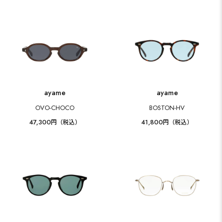
ayame
ayame
OVO-CHOCO
BOSTON-HV
47,300
41,800
円（税込）
円（税込）